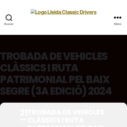
Buscar
Menú
TROBADA DE VEHICLES
CLÀSSICS I RUTA
PATRIMONIAL PEL BAIX
SEGRE (3A EDICIÓ) 2024
21
TROBADA DE VEHICLES
CLÀSSICS I RUTA
APR