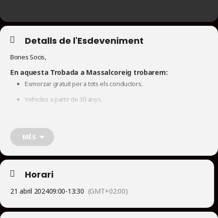
Detalls de l'Esdeveniment
Bones Socis,
En aquesta Trobada a Massalcoreig trobarem:
Esmorzar gratuït per a tots els conductors.
Vehicles a partir de 30 anys.
Amb ruta patrimonial.
Horari previst:
MÉS
9:00 h. Concentració de vehicles a SERÒS
9:30 h. Ruta en caravana fins a Massalcoreig..
Horari
10:00 h. Esmorzar.
21 abril 2024
09:00
-
13:30
(GMT+02:00)
11:30 h. Ruta patrimonial-
13:30 h. Finalització de la ruta.