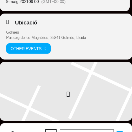
9 maig 2021
09:00
(GMT+00:00)
Ubicació
Golmés
Passeig de les Magnòlies, 25241 Golmés, Lleida
OTHER EVENTS
Address - Trobada de cotxes clàssics a Gol
Destination Address - Trobada de co