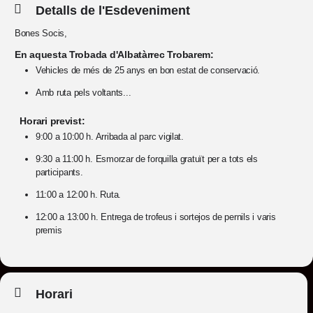
Detalls de l'Esdeveniment
Bones Socis,
En aquesta Trobada d'Albatàrrec Trobarem:
Vehicles de més de 25 anys en bon estat de conservació.
Amb ruta pels voltants...
Horari previst:
9:00 a 10:00 h. Arribada al parc vigilat.
9:30 a 11:00 h. Esmorzar de forquilla gratuït per a tots els
participants.
11:00 a 12:00 h. Ruta.
12:00 a 13:00 h. Entrega de trofeus i sortejos de pernils i varis
premis
Horari