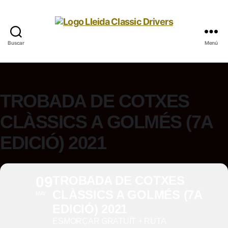
Buscar
Menú
TROBADA DE COTXES
CLÀSSICS A GOLMÉS (7A
EDICIÓ) 2021
09
TROBADA DE COTXES
CLÀSSICS A GOLMÉS (7A
MAY
EDICIÓ) 2021
ESMORÇAR GRATUÏT + RUTA