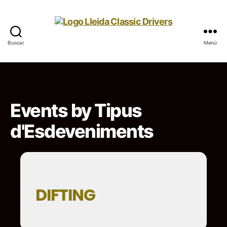
Buscar
Menú
Lleida
Classic
Drivers
Events by Tipus
d'Esdeveniments
DIFTING